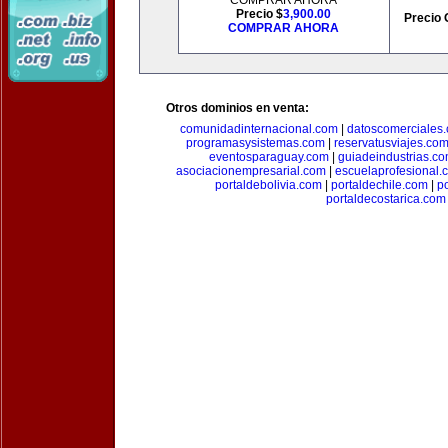
COMPRAR AHORA
Precio $
3,900.00
Precio 
COMPRAR AHORA
Otros dominios en venta:
comunidadinternacional.com
|
datoscomerciales
programasysistemas.com
|
reservatusviajes.co
eventosparaguay.com
|
guiadeindustrias.c
asociacionempresarial.com
|
escuelaprofesional.
portaldebolivia.com
|
portaldechile.com
|
p
portaldecostarica.com