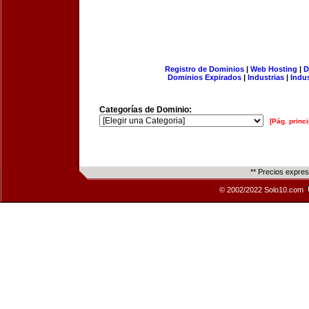
Registro de Dominios
|
Web Hosting
|
D
Dominios Expirados
|
Industrias
|
Indu
Categorías de Dominio:
[Pág. princi
** Precios expre
© 2002/2022 Solo10.com