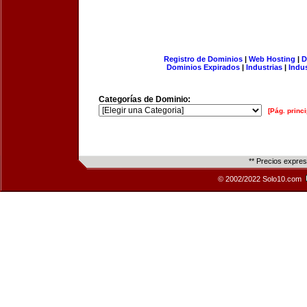
Registro de Dominios
|
Web Hosting
|
D
Dominios Expirados
|
Industrias
|
Indu
Categorías de Dominio:
[Pág. princi
** Precios expre
© 2002/2022 Solo10.com