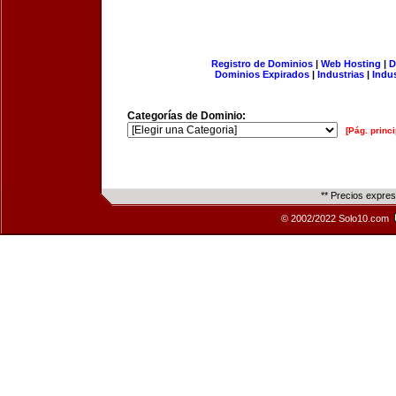
Registro de Dominios
|
Web Hosting
|
D
Dominios Expirados
|
Industrias
|
Indu
Categorías de Dominio:
[Pág. princi
** Precios expre
© 2002/2022 Solo10.com