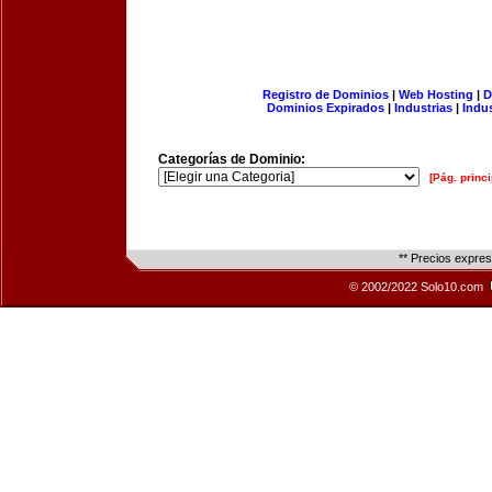
Registro de Dominios
|
Web Hosting
|
D
Dominios Expirados
|
Industrias
|
Indu
Categorías de Dominio:
[Pág. princi
** Precios expre
© 2002/2022 Solo10.com