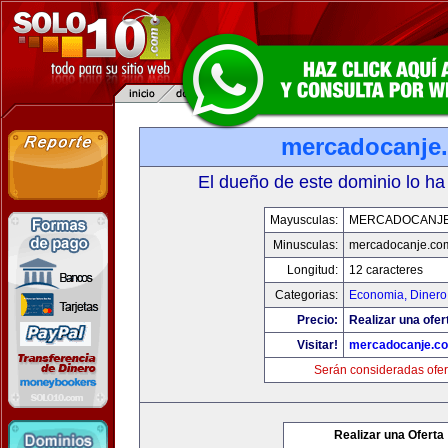
mercadocanje
El dueño de este dominio lo ha
Mayusculas:
MERCADOCANJ
Minusculas:
mercadocanje.co
Longitud:
12 caracteres
Categorias:
Economia, Dinero
Precio:
Realizar una ofer
Visitar!
mercadocanje.c
Serán consideradas ofer
Realizar una Oferta