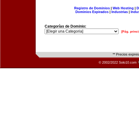
Registro de Dominios
|
Web Hosting
|
D
Dominios Expirados
|
Industrias
|
Indu
Categorías de Dominio:
[Pág. princi
** Precios expre
© 2002/2022 Solo10.com