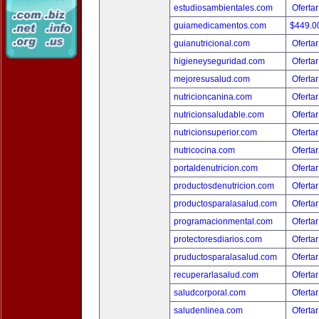
estudiosambientales.com
Ofertar
guiamedicamentos.com
$449.
guianutricional.com
Ofertar
higieneyseguridad.com
Ofertar
mejoresusalud.com
Ofertar
nutricioncanina.com
Ofertar
nutricionsaludable.com
Ofertar
nutricionsuperior.com
Ofertar
nutricocina.com
Ofertar
portaldenutricion.com
Ofertar
productosdenutricion.com
Ofertar
productosparalasalud.com
Ofertar
programacionmental.com
Ofertar
protectoresdiarios.com
Ofertar
pruductosparalasalud.com
Ofertar
recuperarlasalud.com
Ofertar
saludcorporal.com
Ofertar
saludenlinea.com
Ofertar