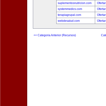
suplementosnutricion.com
Ofertar
systemmedics.com
Ofertar
terapiagrupal.com
Ofertar
webdesalud.com
Ofertar
<< Categoria Anterior (Recursos)
Cat