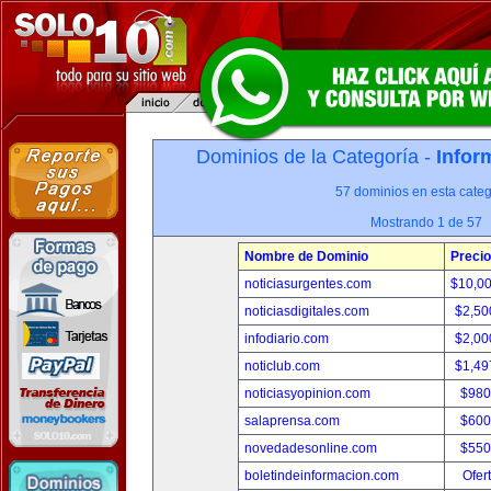
Dominios de la Categoría -
Infor
57 dominios en esta categ
Mostrando 1 de 57
Nombre de Dominio
Precio
noticiasurgentes.com
$10,0
noticiasdigitales.com
$2,50
infodiario.com
$2,00
noticlub.com
$1,49
noticiasyopinion.com
$980
salaprensa.com
$600
novedadesonline.com
$550
boletindeinformacion.com
Ofer