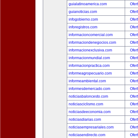
guialatinoamerica.com
Ofer
guianoticias.com
Ofer
infogobierno.com
Ofer
inforegistros.com
Ofer
informacioncomercial.com
Ofer
informaciondenegocios.com
Ofer
informacionexclusiva.com
Ofer
informacionmundial.com
Ofer
informacionpractica.com
Ofer
informeagropecuario.com
Ofer
informeambiental.com
Ofer
informesdemercado.com
Ofer
noticiasbaloncesto.com
Ofer
noticiasciclismo.com
Ofer
noticiasdeeconomia.com
Ofer
noticiasdiarias.com
Ofer
noticiasempresariales.com
Ofer
noticiasendirecto.com
Ofer