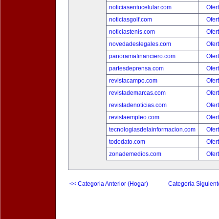
noticiasentucelular.com
Ofer
noticiasgolf.com
Ofer
noticiastenis.com
Ofer
novedadeslegales.com
Ofer
panoramafinanciero.com
Ofer
partesdeprensa.com
Ofer
revistacampo.com
Ofer
revistademarcas.com
Ofer
revistadenoticias.com
Ofer
revistaempleo.com
Ofer
tecnologiasdelainformacion.com
Ofer
tododato.com
Ofer
zonademedios.com
Ofer
<< Categoria Anterior (Hogar)
Categoria Siguient