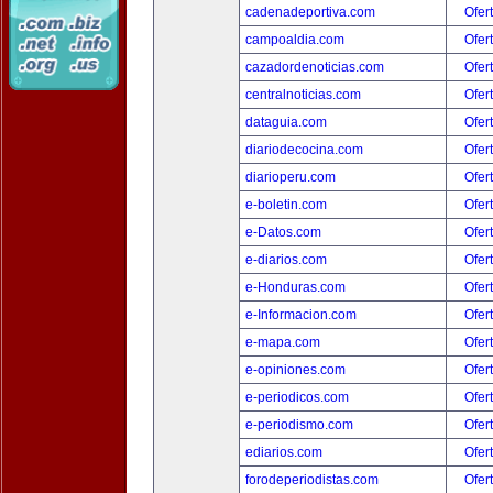
cadenadeportiva.com
Ofer
campoaldia.com
Ofer
cazadordenoticias.com
Ofer
centralnoticias.com
Ofer
dataguia.com
Ofer
diariodecocina.com
Ofer
diarioperu.com
Ofer
e-boletin.com
Ofer
e-Datos.com
Ofer
e-diarios.com
Ofer
e-Honduras.com
Ofer
e-Informacion.com
Ofer
e-mapa.com
Ofer
e-opiniones.com
Ofer
e-periodicos.com
Ofer
e-periodismo.com
Ofer
ediarios.com
Ofer
forodeperiodistas.com
Ofer